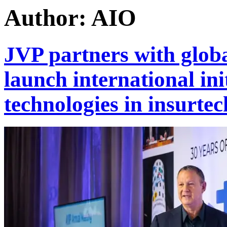
Author:
AIO
JVP partners with globa
launch international ini
technologies in insurte